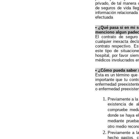
privado, de tal manera
de seguros de vida lle
información relacionada 
efectuada
•
¿Qué pasa si en mi s
menciono algun padeci
El contrato de segur
cualquier inexacta decl
contrato respectivo. E
este tipo de situacio
hospital, por favor sie
médicos involucrados en 
•
¿Cómo pueda saber si
Esta es un término que
importante que tu cont
enfermedad preexistent
o enfermedad preexisten
Previamente a la 
existencia de 
compruebe media
donde se haya el
mediante pruebas
otro medio recono
Previamente a la
hecho gastos, c