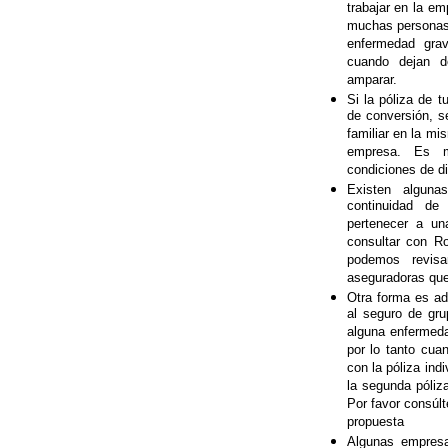
trabajar en la e
muchas personas 
enfermedad grav
cuando dejan d
amparar.
Si la póliza de 
de conversión, se
familiar en la mi
empresa. Es mu
condiciones de di
Existen alguna
continuidad de
pertenecer a un
consultar con R
podemos revisa
aseguradoras que
Otra forma es adq
al seguro de gr
alguna enfermeda
por lo tanto cua
con la póliza ind
la segunda póliz
Por favor consúl
propuesta
Algunas empresas