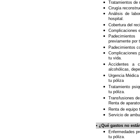
Tratamientos de r
Cirugía reconstru
Análisis de labo
hospital.
Cobertura del rec
Complicaciones e
Padecimientos
previamente por 
Padecimientos co
Complicaciones p
tu vida.
Accidentes a c
alcohólicas, dep
Urgencia Médica 
tu póliza
Tratamiento psiq
tu póliza.
Transfusiones de 
Renta de aparatos
Renta de equipo 
Servicio de ambul
•
¿Qué gastos no están
Enfermedades pre
tu póliza.