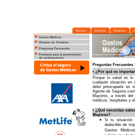
Nosotros
Servicios
Productos
C
Gastos Médicos
Glosario de Términos
Preguntas Frecuentes
Formatos para la presentación
de reclamaciones
Preguntas Frecuentes 
•
¿Por qué es importan
Porque tu salud es l
cualquier situación en
debe preocuparte es e
Agente de Seguros.com
Mayores, a través del
médicos, hospitales y e
•
¿Qué necesitas saber
Mayores?
Si tu situación
deducible de im
Gastos Médicos