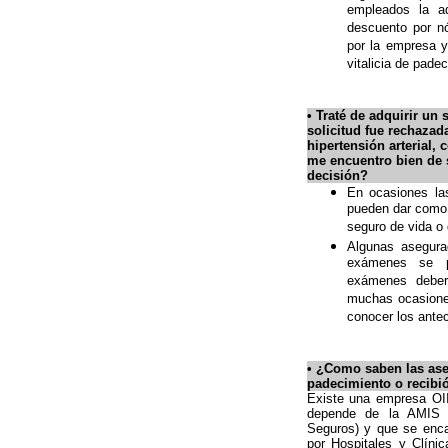
empleados la ad
descuento por n
por la empresa y
vitalicia de pade
•
Traté de adquirir un 
solicitud fue rechaza
hipertensión arterial
me encuentro bien de s
decisión?
En ocasiones la
pueden dar como 
seguro de vida o
Algunas asegura
exámenes se pu
exámenes deber
muchas ocasiones
conocer los ante
•
¿Como saben las ase
padecimiento o recibi
Existe una empresa OII
depende de la AMIS (
Seguros) y que se enca
por Hospitales y Clíni