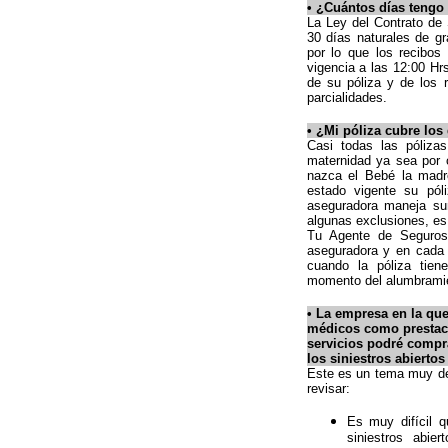
•
¿Cuántos días tengo 
La Ley del Contrato de
30 días naturales de gr
por lo que los recibos
vigencia a las 12:00 Hr
de su póliza y de los 
parcialidades.
•
¿Mi póliza cubre los
Casi todas las póliza
maternidad ya sea por 
nazca el Bebé la mad
estado vigente su pól
aseguradora maneja su
algunas exclusiones, es
Tu Agente de Seguros
aseguradora y en cada
cuando la póliza tie
momento del alumbrami
•
La empresa en la que
médicos como prestaci
servicios podré compr
los siniestros abiertos
Este es un tema muy de
revisar:
Es muy difícil 
siniestros abie