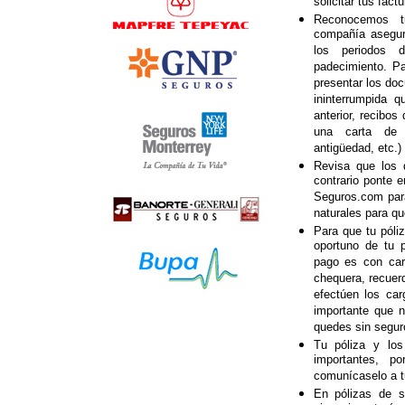
solicitar tus fact
Reconocemos t
compañía asegura
los periodos 
padecimiento. P
presentar los do
ininterrumpida q
anterior, recibos
una carta de 
antigüedad, etc.)
Revisa que los 
contrario ponte 
Seguros.com par
naturales para qu
Para que tu póli
oportuno de tu p
pago es con carg
chequera, recuer
efectúen los car
importante que n
quedes sin segur
Tu póliza y lo
importantes, p
comunícaselo a tu
En pólizas de s