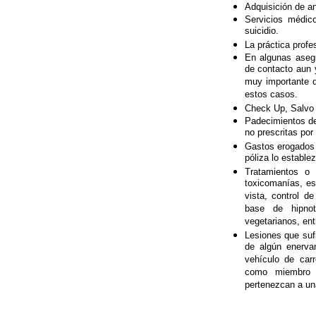
Adquisición de an
Servicios médico
suicidio.
La práctica profe
En algunas asegu
de contacto aun 
muy importante 
estos casos.
Check Up, Salvo c
Padecimientos de
no prescritas por
Gastos erogados 
póliza lo estable
Tratamientos o i
toxicomanías, es
vista, control de 
base de hipnot
vegetarianos, ent
Lesiones que sufr
de algún enervan
vehículo de car
como miembro 
pertenezcan a una