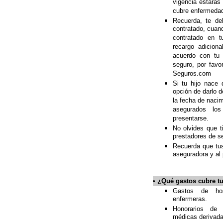
vigencia estarás
cubre enfermeda
Recuerda, te de
contratado, cuand
contratado en t
recargo adicion
acuerdo con tu 
seguro, por favo
Seguros.com
Si tu hijo nace 
opción de darlo d
la fecha de naci
asegurados los
presentarse.
No olvides que t
prestadores de s
Recuerda que tus
aseguradora y al 
•
¿Qué gastos cubre t
Gastos de hos
enfermeras.
Honorarios de 
médicas derivada