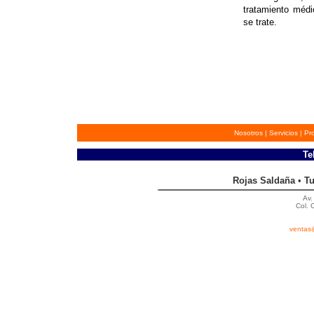
tratamiento méd
se trate.
Nosotros
|
Servicios
|
Pr
Tel
Rojas Saldaña
•
Tu
Av.
Col. 
ventas